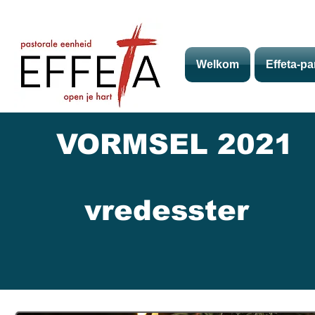
Welkom
Effeta-pa
VORMSEL 2021
vredesster
AN INCLUSIVE 