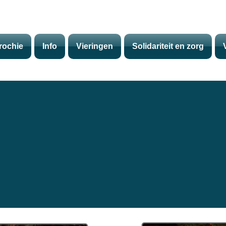
rochie
Info
Vieringen
Solidariteit en zorg
COMMUNITY FOR ALL WHO