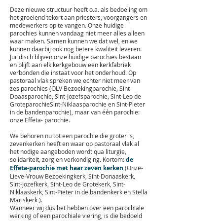
Deze nieuwe structuur heeft o.a. als bedoeling om
het groeiend tekort aan priesters, voorgangers en
medewerkers op te vangen. Onze huidige
parochies kunnen vandaag niet meer alles alleen
waar maken. Samen kunnen we dat wel, en we
kunnen daarbij ook nog betere kwaliteit leveren.
Juridisch blijven onze huidige parochies bestaan
en blijft aan elk kerkgebouw een kerkfabriek
verbonden die instaat voor het onderhoud. Op
pastoraal vlak spreken we echter niet meer van
zes parochies (OLV Bezoekingparochie, Sint-
Doaasparochie, Sint-Jozefsparochie, Sint-Leo de
GroteparochieSint-Niklaasparochie en Sint-Pieter
in de bandenparochie), maar van één parochie:
onze Effeta- parochie.
We behoren nu tot een parochie die groter is,
zevenkerken heeft en waar op pastoraal vlak al
het nodige aangeboden wordt qua liturgie,
solidariteit, zorg en verkondiging. Kortom:
de
Effeta-parochie met haar ze
ven kerken
(Onze-
Lieve-Vrouw Bezoekingkerk, Sint-Donaaskerk,
Sint-Jozefkerk, Sint-Leo de Grotekerk, Sint-
Niklaaskerk, Sint-Pieter in de bandenkerk en Stella
Mariskerk ).
Wanneer wij dus het hebben over een parochiale
werking of een parochiale viering, is die bedoeld