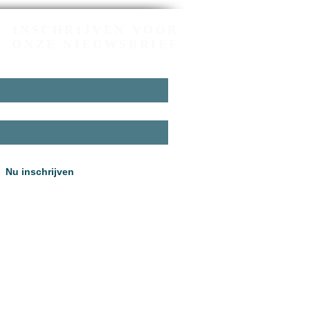
INSCHRIJVEN VOOR
ONZE NIEUWSBRIEF
Nu inschrijven
5 VZW Pastorale Eenheid Effeta Brugge