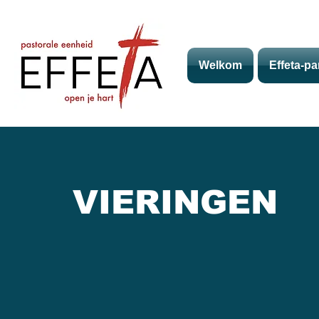
Welkom
Effeta-pa
VIERINGEN