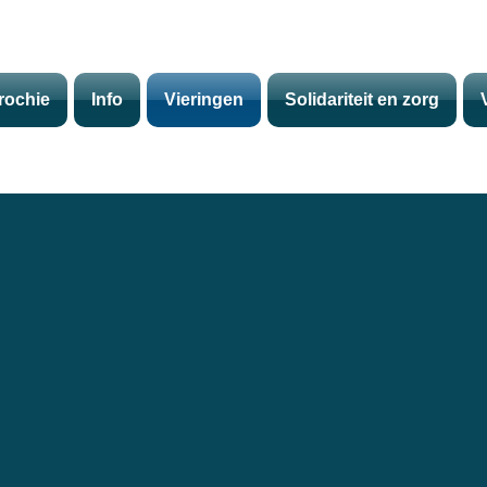
rochie
Info
Vieringen
Solidariteit en zorg