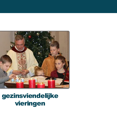
VE AND
URCH
gezinsviendelijke
vieringen