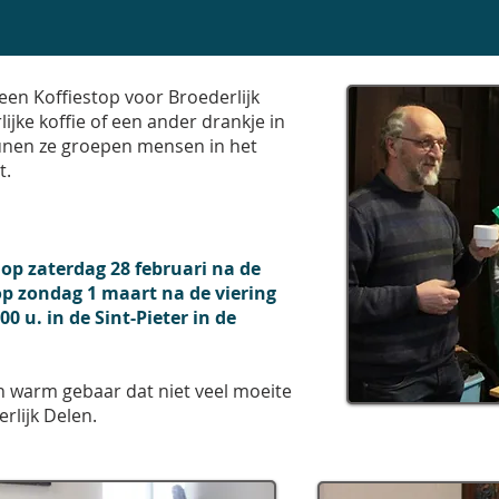
COMMUNITY FOR ALL WHO
 een Koffiestop voor Broederlijk
ijke koffie of een ander drankje in
teunen ze groepen mensen in het
t.
: op zaterdag 28 februari na de
 op zondag 1 maart na de viering
0 u. in de Sint-Pieter in de
en warm gebaar dat niet veel moeite
rlijk Delen.
29/FEB