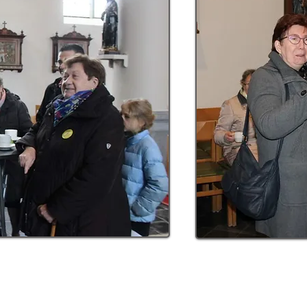
"So 
be 
s
d
Easter Prayers
up
0
Sunday, February 29 at 19:00
VE IN THE LO
MORE INFO >>
RIT OF THE CH
READ MORE >>