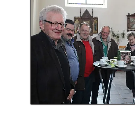
Debate: God in the Modern Worl
Wednesday, February 25 at 15:0
BELIE
MORE INFO >>
SPI