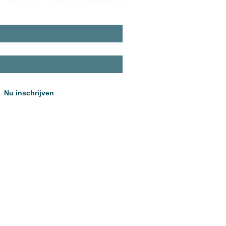
ONZE NIEUWSBRIEF
Nu inschrijven
5 VZW Pastorale Eenheid Effeta Brugge
O.N.
0717-980-835