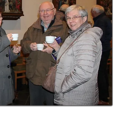
do not fear, for I am with you; do not
dismayed, for I am your God. I will
trengthen you and help you; I will
hold you with my righteous right
hand."
VE AND
Isaiah 41:10
URCH