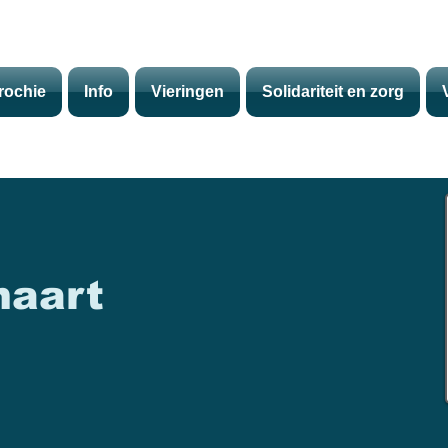
rochie
Info
Vieringen
Solidariteit en zorg
maart