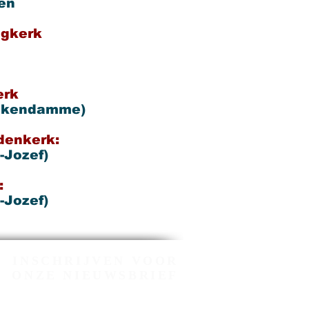
VE AND
en
ng
kerk
URCH
erk
ankendamme)
ndenkerk:
-Jozef)
:
-Jozef)
INSCHRIJVEN VOOR
ONZE NIEUWSBRIEF