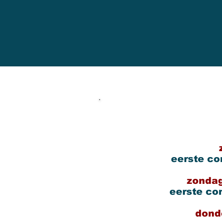
eerste co
zondag
eerste co
25/FEB
dond