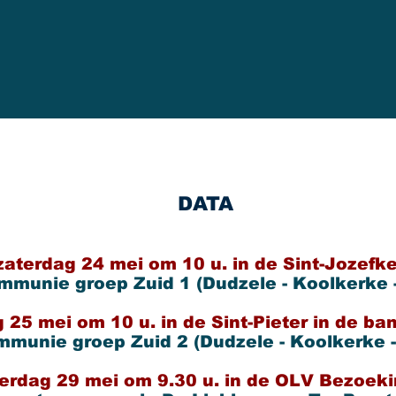
DATA
zaterdag 24 mei om 10 u. in de Sint-Jozefk
mmunie groep Zuid 1 (Dudzele - Koolkerke -
NEXT EVENTS
 25 mei om 10 u. in de Sint-Pieter in de b
mmunie groep Zuid 2 (Dudzele - Koolkerke -
29/FEB
erdag 29 mei om 9.30
u. in de OLV Bezoek