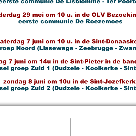
VE IN THE LO
eerste communie De Lisblomme - Ter Poort
d
Easter Prayers
derdag 29 mei om 10
u. in de OLV Bezoeki
0
Sunday, February 29 at 19:00
RIT OF THE CH
eerste communie De Roezemoes
MORE INFO >>
aterdag 7 juni om 10 u. in de Sint-Donaask
roep Noord (Lissewege - Zeebrugge - Zw
READ MORE >>
ag 7 juni om 14u in de Sint-Pieter in de ba
el groep Zuid 1 (Dudzele - Koolkerke - Sint
zondag 8 juni om 10u in de Sint-Jozefkerk
el groep Zuid 2 (Dudzele - Koolkerke - Sint
D