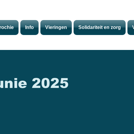
rochie
Info
Vieringen
Solidariteit en zorg
nie 2025