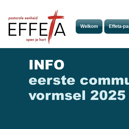
Welkom
Effeta-pa
INFO
eerste commu
vormsel 2025