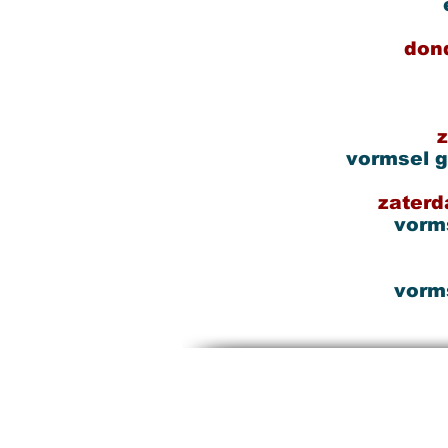
BELIE
Debate: God in the Modern Worl
don
Wednesday, February 25 at 15:0
SPI
MORE INFO >>
z
vormsel
g
zaterd
vorms
vorms
PASTORALE EENHEI
EFFETA
BRUGGE