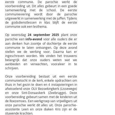
eerste communie. De parochie werkt de
voorbereiding uit. Dit alles gebeurt in een goede
samenwerking met de school. De eerste
communieviering wordt door de parochie
uitgewerkt in samenwerking met de juffen. Tijdens
de godsdienstlessen in klas blijft de eerste
communie ook een lesthema.
Op woensdag
24 september 2025
plant onze
parochie een
info-avond
voor alle ouders die er
aan denken hun zoontje of dochtertje de eerste
communie te laten ontvangen. Op deze avond
stellen we de werking voor. Daarna kan er
ingeschreven worden. We vinden het trouwens
belangrijk dat onze ouders weten wat we
aanbieden en verwachten, vooraleer in te
schrijven.
Onze voorbereiding bestaat uit een eerste
communietocht in de kerk, enkele opdrachten om
thuis in het gezin te doen en 4 instapvieringen in
afwisselend onze OLV Bezoekingkerk (Lissewege)
en onze Sint-Donaaskerk (Zeebrugge). Deze
voorbereiding gebeurt samen met de kinderen uit
de Roezemoes. Een werkgroep van vrijwilligers uit
onze parochie werkt dit alles uit. Onze parochie-
assistente Leen en onze diaken Kris zijn er de
stuwende krachten.