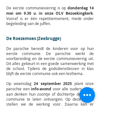
De eerste communieviering is op
donderdag 14
mei om 9.30 u. in onze OLV Bezoekingkerk
.
Vooraf is er één repetitiemoment, mede onder
begeleiding van de juffen.
De Roezemoes (Zeebrugge)
De parochie bereidt de kinderen voor op hun
eerste communie. De parochie werkt de
voorbereiding en de eerste communieviering uit.
Dit alles gebeurt in een goede samenwerking met
de school. Tijdens de godsdienstlessen in klas
blijft de eerste communie ook een lesthema.
Op woensdag
24 september 2025
plant onze
parochie een
info-avond
voor alle ouders die er
aan denken hun zoontje of dochtertje de eerste
communie te laten ontvangen. Op deze avond
stellen we de werking voor. Daarna kan er
ingeschreven worden. We vinden het trouwens
belangrijk dat onze ouders weten wat we
aanbieden en verwachten, vooraleer in te
schrijven.
Onze voorbereiding bestaat uit een eerste
communietocht in de kerk, enkele opdrachten om