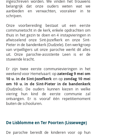
ingeschreven worden. We vinden het trouwens
belangrijk dat onze ouders weten wat we
aanbieden en verwachten, vooraleer in te
schrijven.
Onze voorbereiding bestaat uit een eerste
communietocht in de kerk, enkele opdrachten om
thuis in het gezin te doen en 4 instapvieringen in
afwisselend onze Sint-Jozefkerk en onze Sint-
Pieter in de bandenkerk (Dudzele). Een werkgroep
van vrijwilligers uit onze parochie werkt dit alles
uit. Onze parochie-assistente Leen is er de
stuwende kracht.
Er zijn twee eerste communievieringen in het
weekend voor Hemelvaart: op
zaterdag 9 mei om
10 u. in de Sint-Jozefkerk
en op
zondag 10 mei
om 10 u. in de Sint-Pieter in de bandenkerk
(Dudzele). De ouders kunnen kiezen in welke
viering hun kind de eerste communie zal
ontvangen. Er is vooraf één repetitiemoment
buiten de schooluren.
De Lisblomme en Ter Poorten (Lissewege)
De parochie bereidt de kinderen voor op hun