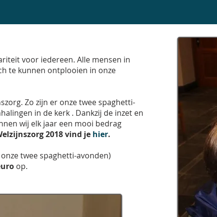
COMMUNITY FOR ALL WHO
ariteit voor iedereen. Alle mensen in
ch te kunnen ontplooien in onze
zorg. Zo zijn er onze twee spaghetti-
lingen in de kerk . Dankzij de inzet en
unnen wij elk jaar een mooi bedrag
lzijnszorg 2018
vind je
hier
.
en onze twee spaghetti-avonden)
euro
op.
29/FEB