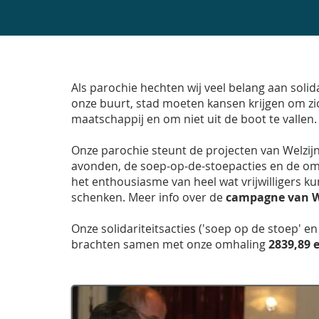
AN INCLUSIVE 
Als parochie hechten wij veel belang aan solid
onze buurt, stad moeten kansen krijgen om zi
maatschappij en om niet uit de boot te vallen.
Onze parochie steunt de projecten van Welzijns
avonden, de soep-op-de-stoepacties en de omha
het enthousiasme van heel wat vrijwilligers k
schenken. Meer info over de
campagne van We
Onze solidariteitsacties ('soep op de stoep' 
brachten samen met onze omhaling
2839,89 
25/FEB