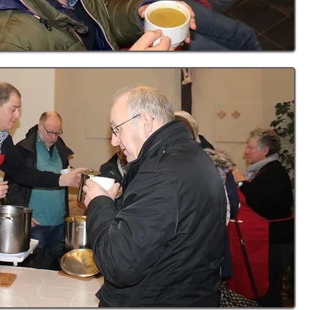
do not fear, for I am with you; do not
VE AND
dismayed, for I am your God. I will
trengthen you and help you; I will
hold you with my righteous right
hand."
URCH
Isaiah 41:10