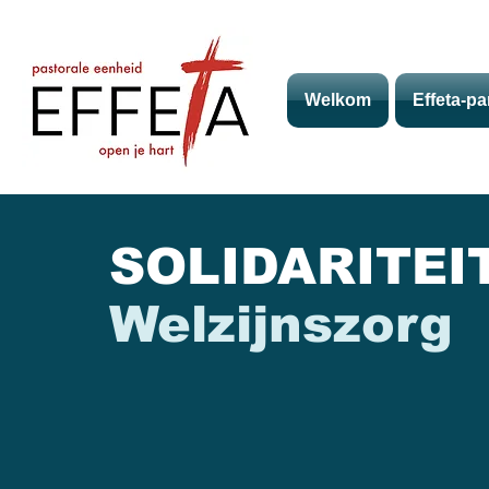
Welkom
Effeta-pa
SOLIDARITE
Welzijnszorg