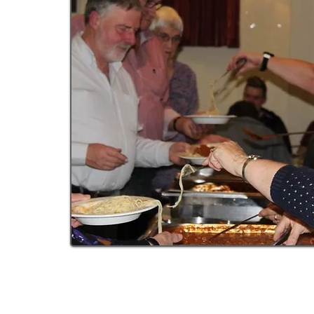
BELIE
Debate: God in the Modern Worl
Wednesday, February 25 at 15:0
SPI
MORE INFO >>