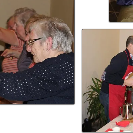
"So 
VE IN THE LO
be 
s
d
Easter Prayers
up
0
Sunday, February 29 at 19:00
RIT OF THE CH
MORE INFO >>
READ MORE >>