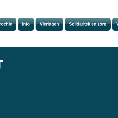
rochie
Info
Vieringen
Solidariteit en zorg
IT